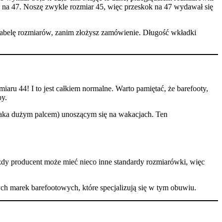
 na 47. Noszę zwykle rozmiar 45, więc przeskok na 47 wydawał się
tabelę rozmiarów, zanim złożysz zamówienie. Długość wkładki
aru 44! I to jest całkiem normalne. Warto pamiętać, że barefooty,
py.
(aka dużym palcem) unoszącym się na wakacjach. Ten
żdy producent może mieć nieco inne standardy rozmiarówki, więc
ch marek barefootowych, które specjalizują się w tym obuwiu.