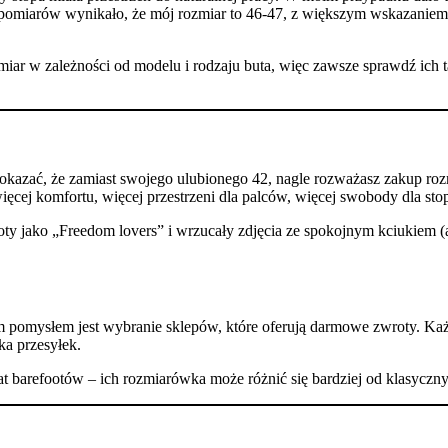
 pomiarów wynikało, że mój rozmiar to 46-47, z większym wskazaniem
iar w zależności od modelu i rodzaju buta, więc zawsze sprawdź ich 
okazać, że zamiast swojego ulubionego 42, nagle rozważasz zakup rozmi
cej komfortu, więcej przestrzeni dla palców, więcej swobody dla sto
ty jako „Freedom lovers” i wrzucały zdjęcia ze spokojnym kciukiem 
m pomysłem jest wybranie sklepów, które oferują darmowe zwroty. Ka
ka przesyłek.
t barefootów – ich rozmiarówka może różnić się bardziej od klasyczny