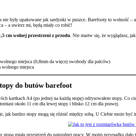
 a nie były upakowane jak sardynki w puszce. Barefooty to wolność – 
ca – a uwierz mi, będą miały co robić!
,5 cm wolnej przestrzeni z przodu
. Nie martw się, że wyglądasz, jak
olnego miejsca (0,8mm da więcej swobody dla palców)
 wolnego miejsca
stopy do butów barefoot
wóch kartkach A4 (po jednej na każdą stopę) odrysowałem stopy. Co ci
miast około 11 cm dla lewej stopy i blisko 12 cm dla prawej.
uje, jak bardzo stopy mogą się różnić między sobą. U Ciebie może być i
by stopa miała przestrzeń do naturalnej pracy. W moim przypadku dało