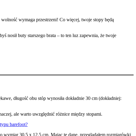
a wolność wymaga przestrzeni! Co więcej, twoje stopy będą
byś nosił buty starszego brata – to ten luz zapewnia, że twoje
ekawe, długość obu stóp wynosiła dokładnie 30 cm (dokładniej:
naczej, ale warto uwzględnić różnice między stopami.
 to wymiar 30,5 x 12,5 cm. Mając te dane, przeglądałem rozmiarówki