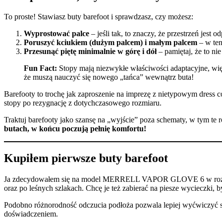
To proste! Stawiasz buty barefoot i sprawdzasz, czy możesz:
Wyprostować palce
– jeśli tak, to znaczy, że przestrzeń jest 
Poruszyć kciukiem (dużym palcem) i małym palcem
– w ten
Przesunąć piętę minimalnie w górę i dół
– pamiętaj, że to nie
Fun Fact:
Stopy mają niezwykłe właściwości adaptacyjne, więc
że muszą nauczyć się nowego „tańca” wewnątrz buta!
Barefooty to trochę jak zaproszenie na imprezę z nietypowym dress co
stopy po rezygnację z dotychczasowego rozmiaru.
Traktuj barefooty jako szansę na „wyjście” poza schematy, w tym te
butach, w końcu poczują pełnię komfortu!
Kupiłem pierwsze buty barefoot
Ja zdecydowałem się na model MERRELL VAPOR GLOVE 6 w rozmiarze
oraz po leśnych szlakach. Chcę je też zabierać na piesze wycieczki,
Podobno różnorodność odczucia podłoża pozwala lepiej wyćwiczyć s
doświadczeniem.