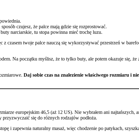
odpowiednia.
 sposób czujesz, że palce mają gdzie się rozprostować.
 buty narciarskie, tu stopa powinna mieć trochę luzu.
 z czasem twoje palce nauczą się wykorzystywać przestrzeń w barefoota
dem. Na początku myślisz, że to tylko buty, ale potem okazuje się, że 
 rozmiarowe.
Daj sobie czas na znalezienie właściwego rozmiaru i nie
 europejskim 46,5 (aż 12 US). Nie wybrałem ani najtańszych, ani 
 by przyzwyczaić się do różnych rodzajów podłoża.
topę i zapewnia naturalny masaż, więc chodzenie po patykach, szysz