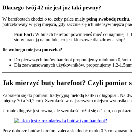
Dlaczego twój 42 nie jest już taki pewny?
W barefootach chodzi o to, żeby palce miały
pełną swobodę ruchu
,
potrzebowały więcej miejsca, gdy zacznie się ich intensywniejsza pra
Fun Fact:
W butach barefoot powinieneś mieć co najmniej
1–1
stopy pracują naturalnie, co jest kluczowe dla zdrowia stóp!
Ile wolnego miejsca potrzeba?
Do pierwszych butów barefoot proponujemy minimum 0,5mm w
Dla zaawansowanych użytkowników, proponujemy 1,2-1,5mm
Jak mierzyć buty barefoot? Czyli pomiar 
Zabrałem się do pomiaru tradycyjną metodą kartki i długopisu. Na d
między 30 a 30,2 cm). Szerokość w najszerszym miejscu wynosiła nato
U mnie długość jest równa, ale szerokość różni się o 1 cm, co pokaz
Przy doborze butów barefoot zaleca się dodać około 0,5 cm zapasu, 