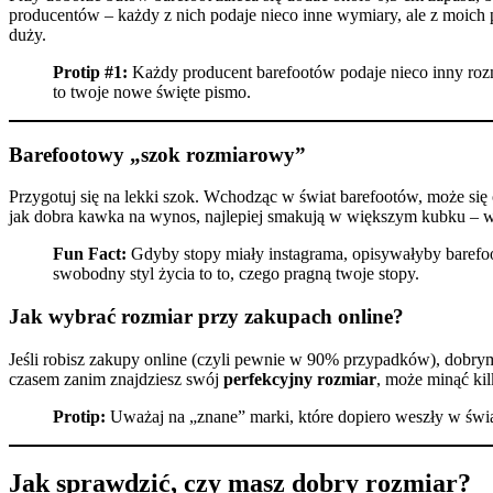
producentów – każdy z nich podaje nieco inne wymiary, ale z moich
duży.
Protip #1:
Każdy producent barefootów podaje nieco inny rozm
to twoje nowe święte pismo.
Barefootowy „szok rozmiarowy”
Przygotuj się na lekki szok. Wchodząc w świat barefootów, może się 
jak dobra kawka na wynos, najlepiej smakują w większym kubku – wię
Fun Fact:
Gdyby stopy miały instagrama, opisywałyby barefoo
swobodny styl życia to to, czego pragną twoje stopy.
Jak wybrać rozmiar przy zakupach online?
Jeśli robisz zakupy online (czyli pewnie w 90% przypadków), dobry
czasem zanim znajdziesz swój
perfekcyjny rozmiar
, może minąć kil
Protip:
Uważaj na „znane” marki, które dopiero weszły w świa
Jak sprawdzić, czy masz dobry rozmiar?